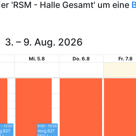
der
'RSM - Halle Gesamt'
um eine
3. – 9. Aug. 2026
8
Mi. 5.8
Do. 6.8
Fr. 7.8
 - 13:00
9:00 - 13:00
g.627
Vorg.627