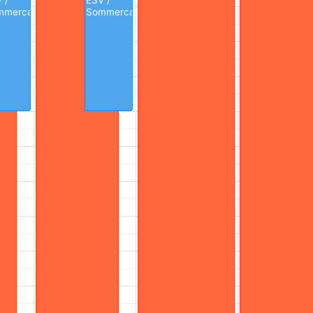
 /
ESV /
mmercamp
Sommercamp