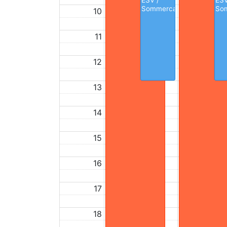
ESV /
ESV
Sommercamp
So
10
11
12
13
14
15
16
17
18