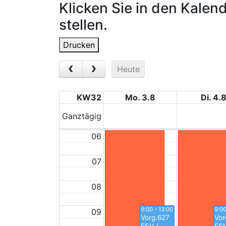
Klicken Sie in den Kalen
01
stellen.
02
Drucken
03
Heute
04
KW32
Mo. 3.8
Di. 4.
05
Ganztägig
06
07
08
9:00 - 13:00
9:00
09
Vorg.627
Vor