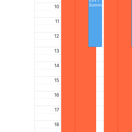
ESV /
Sommercamp
10
11
12
13
14
15
16
17
18