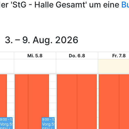
der
'StG - Halle Gesamt'
um eine
B
3. – 9. Aug. 2026
8
Mi. 5.8
Do. 6.8
Fr. 7.8
9:00 - 13:00
9:00 - 13:00
Vorg.593
Vorg.593