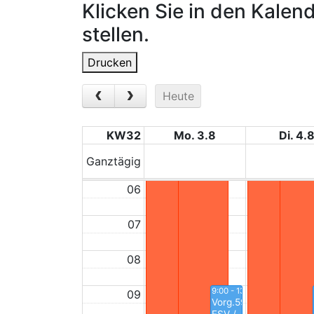
Klicken Sie in den Kalen
01
stellen.
02
Drucken
03
Heute
04
KW32
Mo. 3.8
Di. 4.
05
Ganztägig
06
07
08
9:00 - 13:00
09
Vorg.593